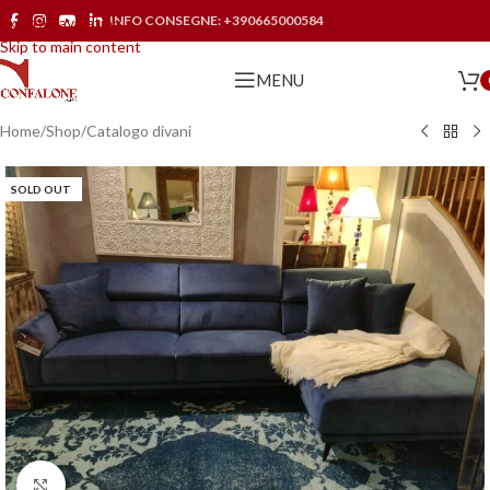
INFO CONSEGNE:
+390665000584
Skip to navigation
Skip to main content
MENU
Home
/
Shop
/
Catalogo divani
SOLD OUT
Click to enlarge