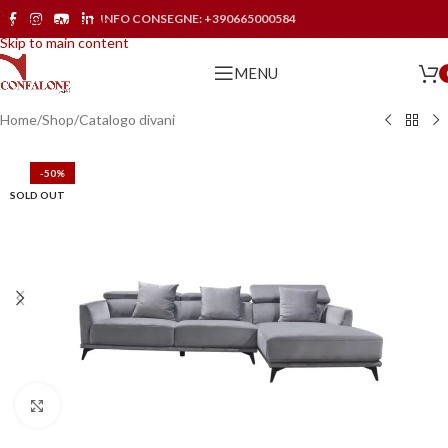
INFO CONSEGNE:
+390665000584
Skip to navigation
Skip to main content
MENU
Home
/
Shop
/
Catalogo divani
-50%
SOLD OUT
Click to enlarge