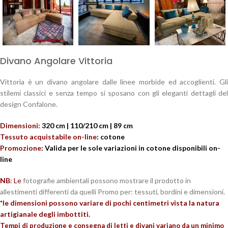
Divano Angolare Vittoria
Vittoria è un divano angolare dalle linee morbide ed accoglienti. Gli
stilemi classici e senza tempo si sposano con gli eleganti dettagli del
design Confalone.
Dimensioni:
320 cm | 110/210 cm | 89 cm
Tessuto acquistabile on-line
: cotone
Promozione
: Valida per le sole variazioni in cotone disponibili on-
line
NB
: Le
fotografie ambientali possono mostrare il prodotto in
allestimenti differenti da quelli Promo per: tessuti, bordini e dimensioni.
*le dimensioni possono variare di pochi centimetri vista la natura
artigianale degli imbottiti.
Tempi di produzione e consegna di letti e divani variano da un minimo