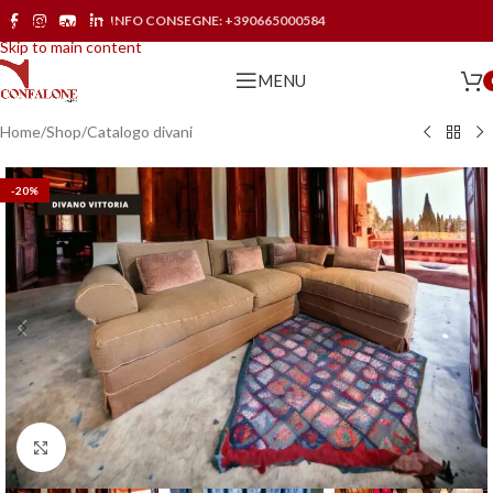
INFO CONSEGNE:
+390665000584
Skip to navigation
Skip to main content
MENU
Home
/
Shop
/
Catalogo divani
-20%
Click to enlarge