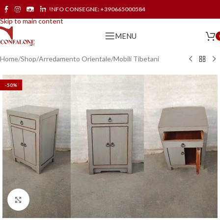
INFO CONSEGNE:
+390665000584
Skip to navigation
Skip to main content
MENU
Home
/
Shop
/
Arredamento Orientale
/
Mobili Tibetani
-50%
Click to enlarge