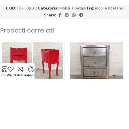
COD:
HK-5 grigio
Categoria:
Mobili Tibetani
Tag:
mobile tibetano
Share:
Prodotti correlati
Shop
Wishlist
Confronta
gdpr
-50%
-50%
Comodino Tibetano 3 cassetti
Comodino Tibetano 3 cassetti
(36x27x66)
(65x42x85)
ARCON CONFALONE S.r.l Socio Unico | Sede Legale: Piazza B. Cairoli
111 - ROMA 00186 (RM) | P.Iva/C.F: IT 01581601000
Visibilità online a cura di
I-PR Agency