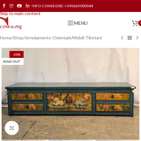
INFO CONSEGNE:
+390665000584
Skip to navigation
Skip to main content
MENU
Home
/
Shop
/
Arredamento Orientale
/
Mobili Tibetani
-50%
SOLD OUT
Click to enlarge