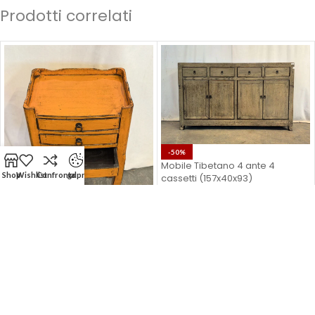
Prodotti correlati
-50%
Mobile Tibetano 4 ante 4
Shop
Wishlist
Confronta
gdpr
cassetti (157x40x93)
-50%
Comodino Tibetano 3 cassetti
(36x27x66)
ARCON CONFALONE S.r.l Socio Unico | Sede Legale: Piazza B. Cairoli
111 - ROMA 00186 (RM) | P.Iva/C.F: IT 01581601000