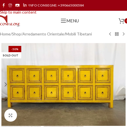
INFO CONSEGNE:
+390665000584
Skip to navigation
Skip to main content
MENU
Home
/
Shop
/
Arredamento Orientale
/
Mobili Tibetani
-50%
SOLD OUT
Click to enlarge