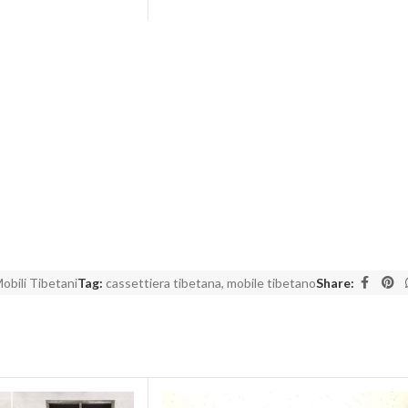
obili Tibetani
Tag:
cassettiera tibetana
,
mobile tibetano
Share: