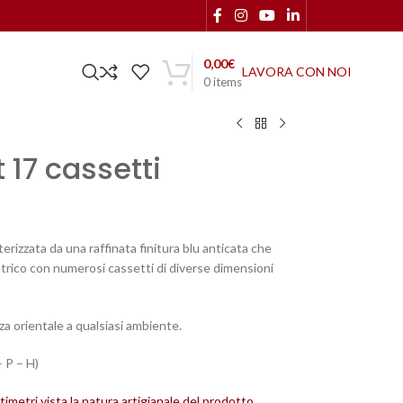
0,00
€
LAVORA CON NOI
0
items
 17 cassetti
erizzata da una raffinata finitura blu anticata che
etrico con numerosi cassetti di diverse dimensioni
a orientale a qualsiasi ambiente.
– P – H)
imetri vista la natura artigianale del prodotto.