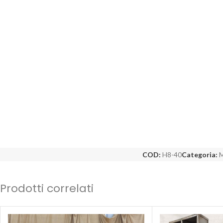
COD:
H8-40
Categoria:
M
Prodotti correlati