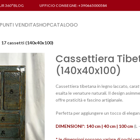
UR 360°
BLOG
UFFICIO CONSEGNE: +390665000584
PUNTI VENDITA
SHOP
CATALOGO
 17 cassetti (140x40x100)
Cassettiera Tibet
(140x40x100)
Cassettiera tibetana in legno laccato, caratt
esalta le venature naturali. Il design asimm
offre praticità e fascino artigianale.
Perfetta per aggiungere un tocco di eleganz
DIMENSIONI*: 140 cm | 40 cm | 100
cm
(L 
* le dimensioni possono variare di pochi cent