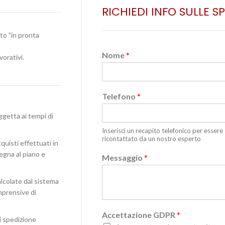
RICHIEDI INFO SULLE S
ato "in pronta
Nome
*
vorativi.
Telefono
*
ggetta ai tempi di
Inserisci un recapito telefonico per essere
ricontattato da un nostro esperto
quisti effettuati in
egna al piano e
Messaggio
*
lcolate dal sistema
omprensive di
Accettazione GDPR
*
i spedizione