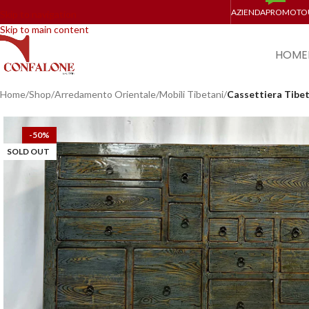
AZIENDA
PROMO
TO
Skip to navigation
Skip to main content
HOME
Home
/
Shop
/
Arredamento Orientale
/
Mobili Tibetani
/
Cassettiera Tibet
-50%
SOLD OUT