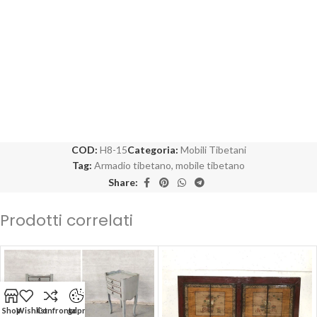
COD:
H8-15
Categoria:
Mobili Tibetani
Tag:
Armadio tibetano
,
mobile tibetano
Share:
Prodotti correlati
Shop
Wishlist
Confronta
gdpr