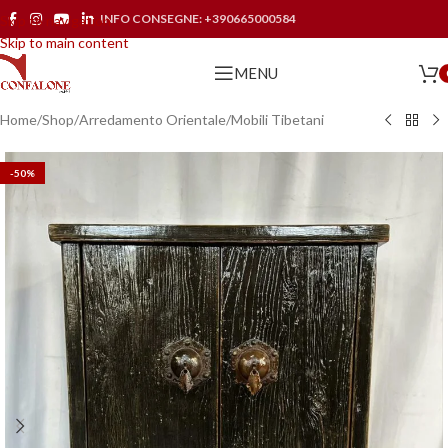
INFO CONSEGNE:
+390665000584
Skip to navigation
Skip to main content
MENU
Home
/
Shop
/
Arredamento Orientale
/
Mobili Tibetani
-50%