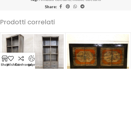
Share:
Prodotti correlati
Shop
Wishlist
Confronta
gdpr
-50%
Libreria Tibetano 4 cassetti
-50%
(95x45x200)
SOLD OUT
Mobile Tibetano 4 ante
(180x42x90)
ARCON CONFALONE S.r.l Socio Unico | Sede Legale: Piazza B. Cairoli
111 - ROMA 00186 (RM) | P.Iva/C.F: IT 01581601000
Visibilità online a cura di
I-PR Agency