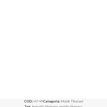
COD:
H7-49
Categoria:
Mobili Tibetani
Tag:
Armadio tibetano
,
mobile tibetano