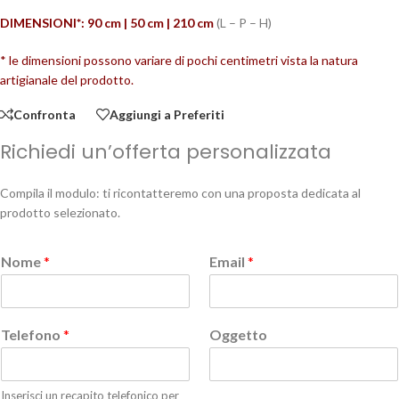
DIMENSIONI*: 90 cm | 50 cm | 210
cm
(L – P – H)
* le dimensioni possono variare di pochi centimetri vista la natura
artigianale del prodotto.
Confronta
Aggiungi a Preferiti
Richiedi un’offerta personalizzata
Compila il modulo: ti ricontatteremo con una proposta dedicata al
prodotto selezionato.
Nome
*
Email
*
Telefono
*
Oggetto
Inserisci un recapito telefonico per