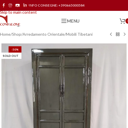
INFO CONSEGNE:
+390665000584
Skip to navigation
Skip to main content
MENU
Home
/
Shop
/
Arredamento Orientale
/
Mobili Tibetani
-50%
SOLD OUT