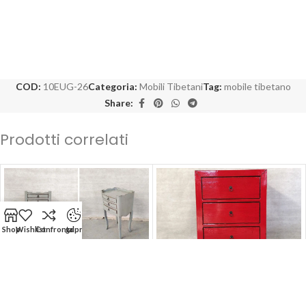
COD:
10EUG-26
Categoria:
Mobili Tibetani
Tag:
mobile tibetano
Share:
Prodotti correlati
Shop
Wishlist
Confronta
gdpr
-50%
-50%
Comodino Tibetano 3 cassetti
Comodino Tibetano 3 cassetti
(36x27x66)
(65x42x85)