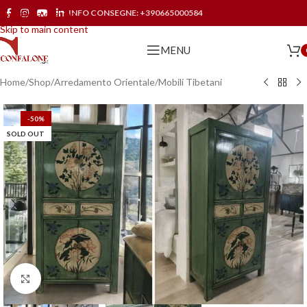
INFO CONSEGNE:
+390665000584
Skip to navigation
Skip to main content
MENU
Home
/
Shop
/
Arredamento Orientale
/
Mobili Tibetani
-50%
SOLD OUT
Click to enlarge