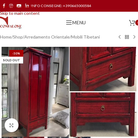
INFO CONSEGNE:
+390665000584
Skip to navigation
Skip to main content
MENU
Home
/
Shop
/
Arredamento Orientale
/
Mobili Tibetani
-50%
SOLD OUT
Click to enlarge