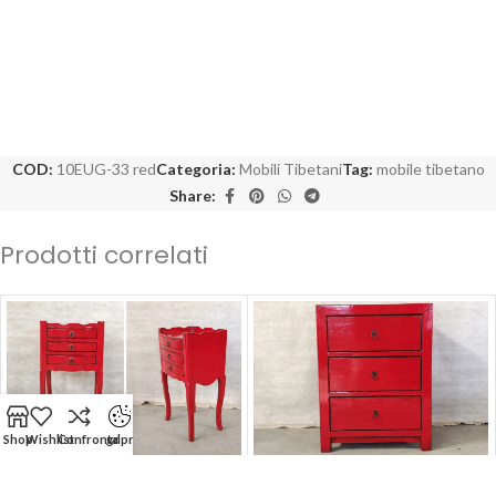
COD:
10EUG-33 red
Categoria:
Mobili Tibetani
Tag:
mobile tibetano
Share:
Prodotti correlati
Shop
Wishlist
Confronta
gdpr
-50%
-50%
Comodino Tibetano 3 cassetti
Comodino Tibetano 3 cassetti