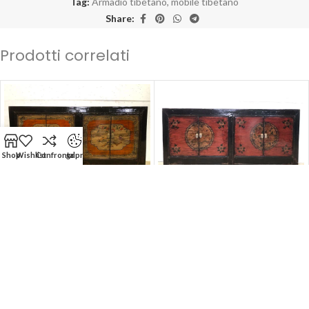
Tag:
Armadio tibetano
,
mobile tibetano
Share:
Prodotti correlati
Shop
Wishlist
Confronta
gdpr
-50%
-50%
Mobile Tibetano 4 ante
SOLD OUT
(180x42x90)
Mobile Tibetano 4 ante
(180x42x90)
ARCON CONFALONE S.r.l Socio Unico | Sede Legale: Piazza B. Cairoli
111 - ROMA 00186 (RM) | P.Iva/C.F: IT 01581601000
Visibilità online a cura di
I-PR Agency