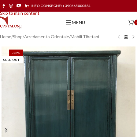
INFO CONSEGNE:
+390665000584
Skip to navigation
Skip to main content
MENU
Home
/
Shop
/
Arredamento Orientale
/
Mobili Tibetani
-50%
SOLD OUT