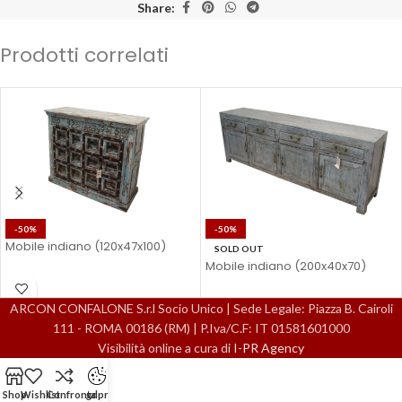
Share:
Prodotti correlati
-50%
-50%
Mobile indiano (120x47x100)
SOLD OUT
Mobile indiano (200x40x70)
ARCON CONFALONE S.r.l Socio Unico | Sede Legale: Piazza B. Cairoli
111 - ROMA 00186 (RM) | P.Iva/C.F: IT 01581601000
Visibilità online a cura di
I-PR Agency
Shop
Wishlist
Confronta
gdpr