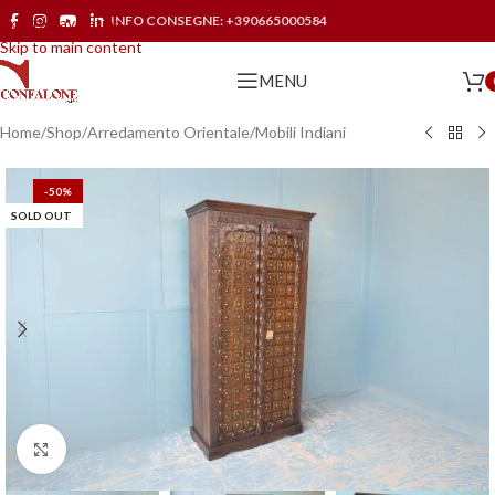
INFO CONSEGNE:
+390665000584
Skip to navigation
Skip to main content
MENU
Home
/
Shop
/
Arredamento Orientale
/
Mobili Indiani
-50%
SOLD OUT
Click to enlarge