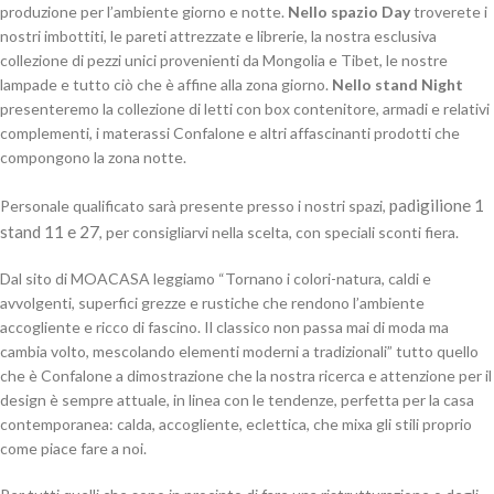
produzione per l’ambiente giorno e notte.
Nello spazio Day
troverete i
nostri imbottiti, le pareti attrezzate e librerie, la nostra esclusiva
collezione di pezzi unici provenienti da Mongolia e Tibet, le nostre
lampade e tutto ciò che è affine alla zona giorno.
Nello stand Night
presenteremo la collezione di letti con box contenitore, armadi e relativi
complementi, i materassi Confalone e altri affascinanti prodotti che
compongono la zona notte.
padigilione 1
Personale qualificato sarà presente presso i nostri spazi,
stand 11 e 27
, per consigliarvi nella scelta, con speciali sconti fiera.
Dal sito di MOACASA leggiamo “Tornano i colori-natura, caldi e
avvolgenti, superfici grezze e rustiche che rendono l’ambiente
accogliente e ricco di fascino. Il classico non passa mai di moda ma
cambia volto, mescolando elementi moderni a tradizionali” tutto quello
che è Confalone a dimostrazione che la nostra ricerca e attenzione per il
design è sempre attuale, in linea con le tendenze, perfetta per la casa
contemporanea: calda, accogliente, eclettica, che mixa gli stili proprio
come piace fare a noi.