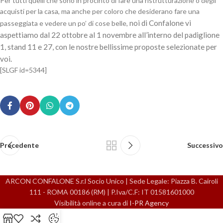
Per tutti quelli che sono in procinto di fare una ristrutturazione o degli
acquisti per la casa, ma anche per coloro che desiderano fare una
noi di Confalone vi
passeggiata e vedere un po’ di cose belle,
aspettiamo dal 22 ottobre al 1 novembre all’interno del padiglione
1, stand 11 e 27, con le nostre bellissime proposte selezionate per
voi.
[SLGF id=5344]
Precedente
Successivo
ARCON CONFALONE S.r.l Socio Unico | Sede Legale: Piazza B. Cairoli
111 - ROMA 00186 (RM) | P.Iva/C.F: IT 01581601000
Visibilità online a cura di
I-PR Agency