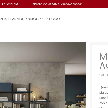
UR 360°
BLOG
UFFICIO CONSEGNE: +390665000584
PUNTI VENDITA
SHOP
CATALOGO
M
A
Gioc
Quest
più a
possib
con el