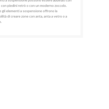
nti a sospensione possono essere abbinati con
 con piedini retrò o con un moderno zoccolo.
 gli elementi a sospensione offrono la
ilità di creare zone con anta, anta a vetro o a
o.