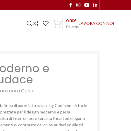
0,00
€
LAVORA CON NOI
0
items
oderno e
udace
are con i Colori
a linea di pareti attrezzate by Confalone è tra le
pprezzate per il design moderno e per la
ilità di interrompere tonalità lineari ed eleganti
ementi di contrasto dai colori audaci ed allegri.