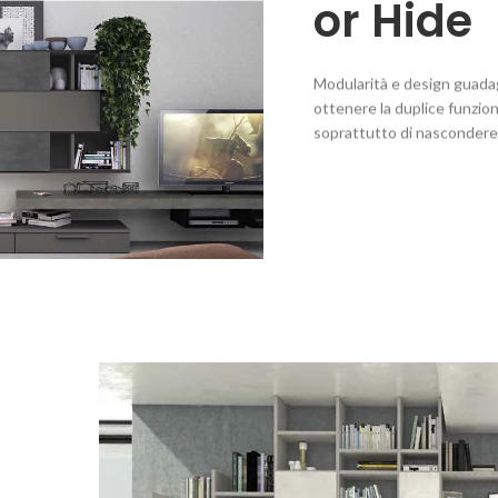
or Hide
Modularità e design guadag
ottenere la duplice funzion
soprattutto di nascondere o