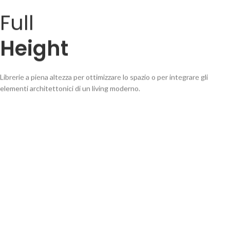
Full
Height
Librerie a piena altezza per ottimizzare lo spazio o per integrare gli
elementi architettonici di un living moderno.