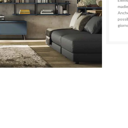
Eleme
madie
Anche
possib
giorn