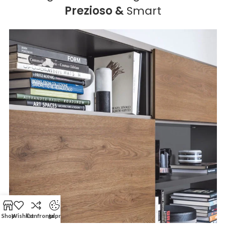
Prezioso &
Smart
Shop
Wishlist
Confronta
gdpr