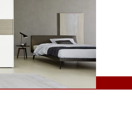
 IT 01581601000
Successivo
Armadio Anta Battente (L4-MOD4)