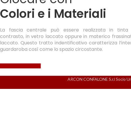
Colori e i Materiali
La fascia centrale può essere realizzata in tinta
contrasto, in vetro laccato oppure in materico frassina
laccato. Questo tratto indentificativo caratterizza l’inte
guardaroba così come lo spazio circostante.
Richiedi un preventivo
ARCON CONFALONE S.r.l Socio Unico
Precedente
Armadio Anta Scorrevole (L4-Mod06)