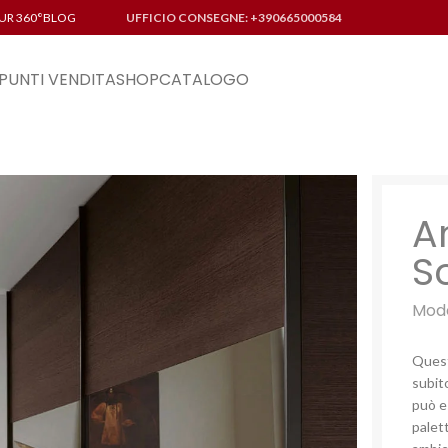
UR 360°
BLOG
UFFICIO CONSEGNE: +390665000584
PUNTI VENDITA
SHOP
CATALOGO
A
S
Mode
Ques
subito
può e
palet