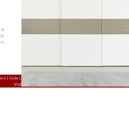
 a
to
ro
 | Sede Legale: Piazza B. Cairoli 111 - ROMA 00186 (RM) | P.Iva/C.F:
Visibilità online a cura di
I-PR Agency