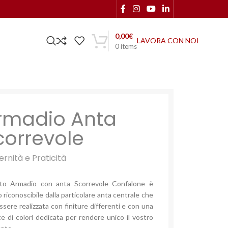
0,00
€
LAVORA CON NOI
0
items
rmadio Anta
correvole
rnità e Praticità
to Armadio con anta Scorrevole Confalone è
 riconoscibile dalla particolare anta centrale che
ssere realizzata con finiture differenti e con una
te di colori dedicata per rendere unico il vostro